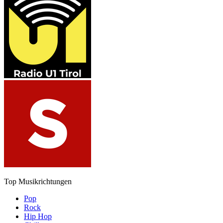
Top Musikrichtungen
Pop
Rock
Hip Hop