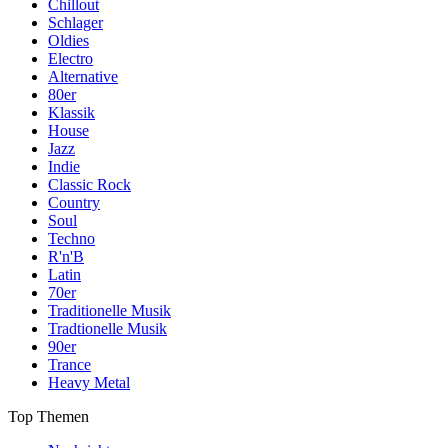
Chillout
Schlager
Oldies
Electro
Alternative
80er
Klassik
House
Jazz
Indie
Classic Rock
Country
Soul
Techno
R'n'B
Latin
70er
Traditionelle Musik
Tradtionelle Musik
90er
Trance
Heavy Metal
Top Themen