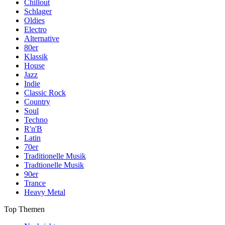
Chillout
Schlager
Oldies
Electro
Alternative
80er
Klassik
House
Jazz
Indie
Classic Rock
Country
Soul
Techno
R'n'B
Latin
70er
Traditionelle Musik
Tradtionelle Musik
90er
Trance
Heavy Metal
Top Themen