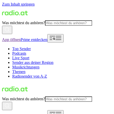
Zum Inhalt springen
Was möchtest du anhören?
App öffnen
Prime entdecken
Top Sender
Podcasts
Live Sport
Sender aus deiner Region
Musikrichtungen
Themen
Radiosender von A-Z
Was möchtest du anhören?