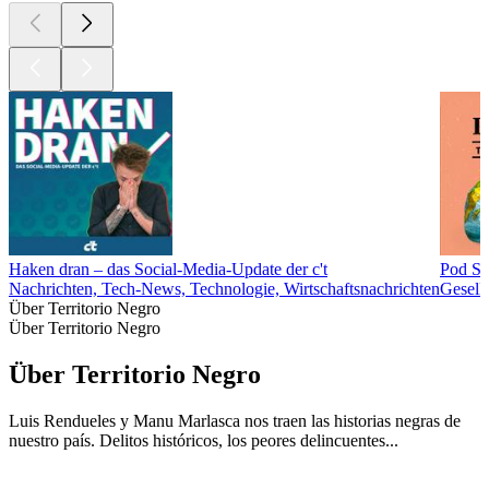
Haken dran – das Social-Media-Update der c't
Pod Sa
Nachrichten, Tech-News, Technologie, Wirtschaftsnachrichten
Gesell
Über Territorio Negro
Über Territorio Negro
Über Territorio Negro
Luis Rendueles y Manu Marlasca nos traen las historias negras de
nuestro país. Delitos históricos, los peores delincuentes...
Podcast-Website