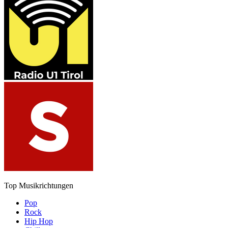
Top Musikrichtungen
Pop
Rock
Hip Hop