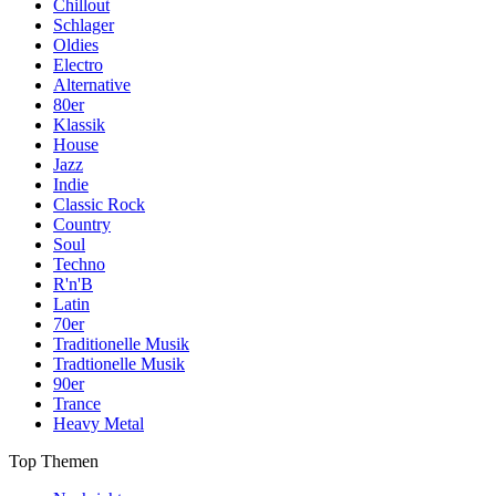
Chillout
Schlager
Oldies
Electro
Alternative
80er
Klassik
House
Jazz
Indie
Classic Rock
Country
Soul
Techno
R'n'B
Latin
70er
Traditionelle Musik
Tradtionelle Musik
90er
Trance
Heavy Metal
Top Themen