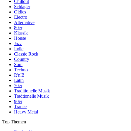
Chillout
Schlager
Oldies
Electro
Alternative
80er
Klassik
House
Jazz
Indie
Classic Rock
Country
Soul
Techno
R'n'B
Latin
70er
Traditionelle Musik
Tradtionelle Musik
90er
Trance
Heavy Metal
Top Themen