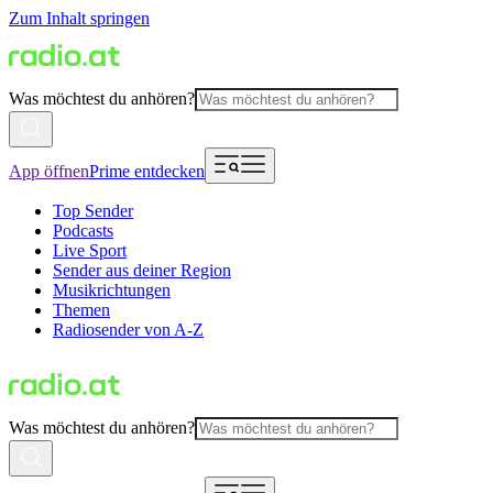
Zum Inhalt springen
Was möchtest du anhören?
App öffnen
Prime entdecken
Top Sender
Podcasts
Live Sport
Sender aus deiner Region
Musikrichtungen
Themen
Radiosender von A-Z
Was möchtest du anhören?