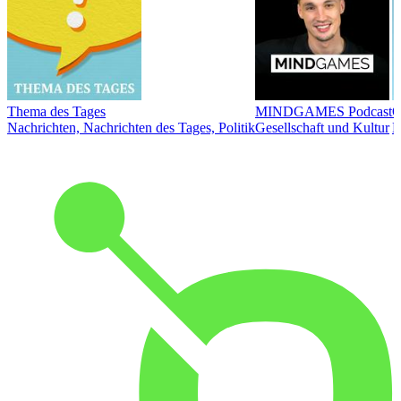
Thema des Tages
MINDGAMES Podcast
Ö
Nachrichten, Nachrichten des Tages, Politik
Gesellschaft und Kultur
N