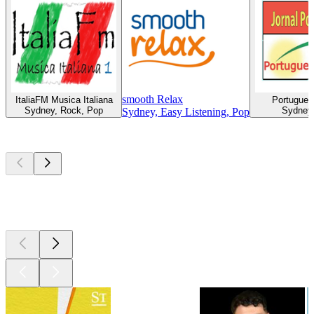
smooth Relax
ItaliaFM Musica Italiana
Portugues
Sydney, Rock, Pop
Sydney
Sydney, Easy Listening, Pop
Top
Podcasts
Top
Podcasts
Top
Podcasts