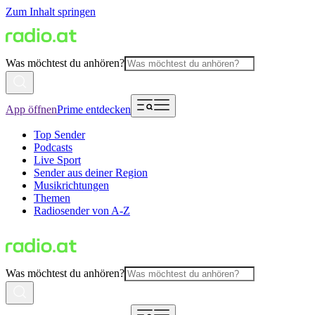
Zum Inhalt springen
Was möchtest du anhören?
App öffnen
Prime entdecken
Top Sender
Podcasts
Live Sport
Sender aus deiner Region
Musikrichtungen
Themen
Radiosender von A-Z
Was möchtest du anhören?