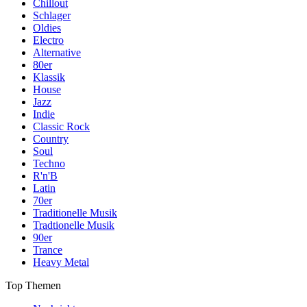
Chillout
Schlager
Oldies
Electro
Alternative
80er
Klassik
House
Jazz
Indie
Classic Rock
Country
Soul
Techno
R'n'B
Latin
70er
Traditionelle Musik
Tradtionelle Musik
90er
Trance
Heavy Metal
Top Themen