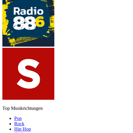
Top Musikrichtungen
Pop
Rock
Hip Hop