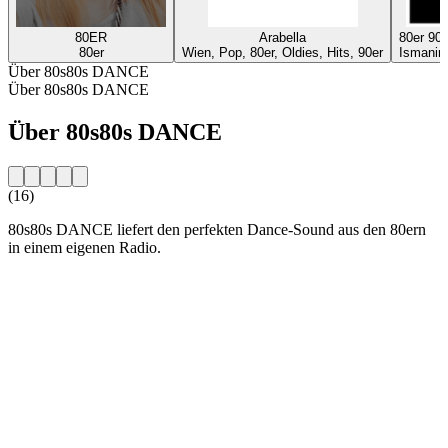
80ER
Arabella
80er 9
80er
Wien, Pop, 80er, Oldies, Hits, 90er
Ismaning
Über 80s80s DANCE
Über 80s80s DANCE
Über 80s80s DANCE
(16)
80s80s DANCE liefert den perfekten Dance-Sound aus den 80ern
in einem eigenen Radio.
Sender-Website