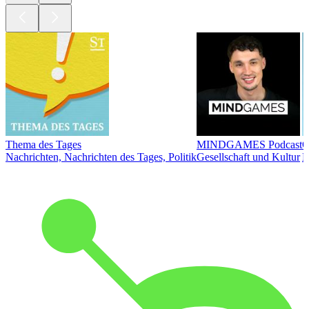
Thema des Tages
MINDGAMES Podcast
Ö
Nachrichten, Nachrichten des Tages, Politik
Gesellschaft und Kultur
N