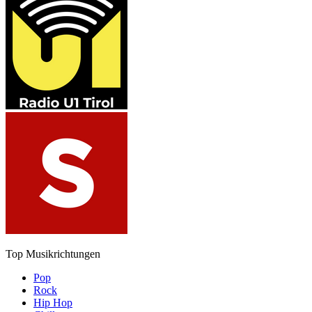
Top Musikrichtungen
Pop
Rock
Hip Hop