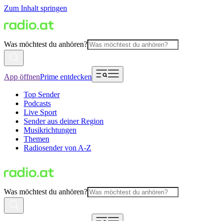
Zum Inhalt springen
Was möchtest du anhören?
App öffnen
Prime entdecken
Top Sender
Podcasts
Live Sport
Sender aus deiner Region
Musikrichtungen
Themen
Radiosender von A-Z
Was möchtest du anhören?