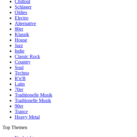
Chillout
Schlager
Oldies
Electro
Alternative
80er
Klassik
House
Jazz
Indie
Classic Rock
Country
Soul
Techno
R'n'B
Latin
70er
Traditionelle Musik
Tradtionelle Musik
90er
Trance
Heavy Metal
Top Themen