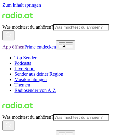
Zum Inhalt springen
Was möchtest du anhören?
App öffnen
Prime entdecken
Top Sender
Podcasts
Live Sport
Sender aus deiner Region
Musikrichtungen
Themen
Radiosender von A-Z
Was möchtest du anhören?