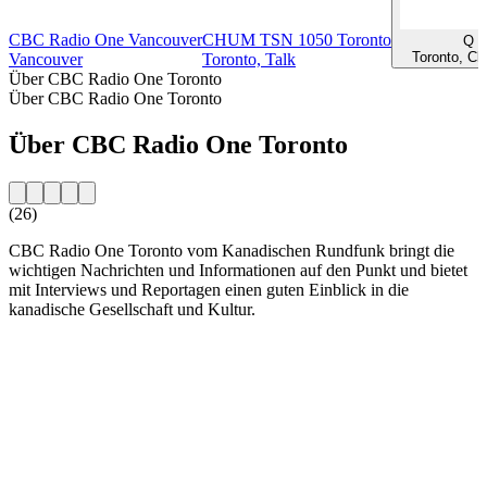
CBC Radio One Vancouver
CHUM TSN 1050 Toronto
Q 1
Toronto, Cl
Vancouver
Toronto, Talk
Über CBC Radio One Toronto
Über CBC Radio One Toronto
Über CBC Radio One Toronto
(26)
CBC Radio One Toronto vom Kanadischen Rundfunk bringt die
wichtigen Nachrichten und Informationen auf den Punkt und bietet
mit Interviews und Reportagen einen guten Einblick in die
kanadische Gesellschaft und Kultur.
Sender-Website