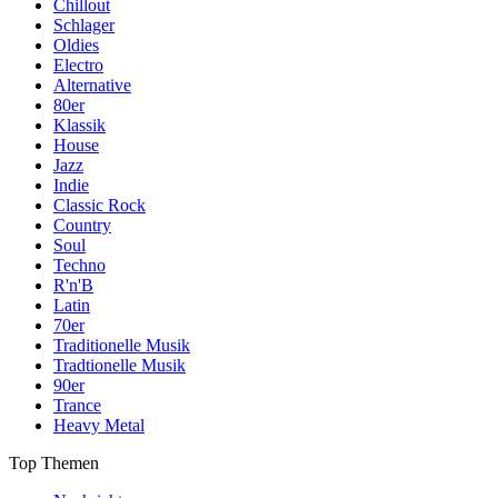
Chillout
Schlager
Oldies
Electro
Alternative
80er
Klassik
House
Jazz
Indie
Classic Rock
Country
Soul
Techno
R'n'B
Latin
70er
Traditionelle Musik
Tradtionelle Musik
90er
Trance
Heavy Metal
Top Themen