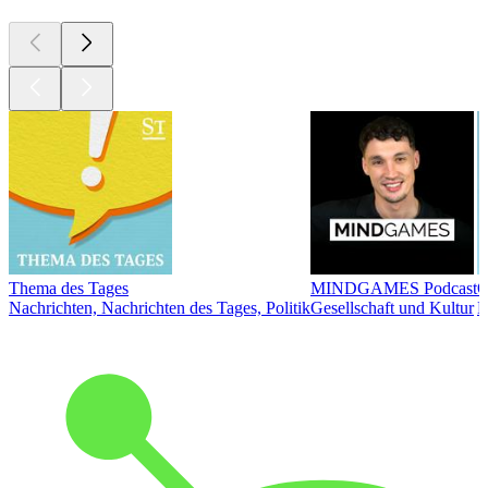
Thema des Tages
MINDGAMES Podcast
Ö
Nachrichten, Nachrichten des Tages, Politik
Gesellschaft und Kultur
N