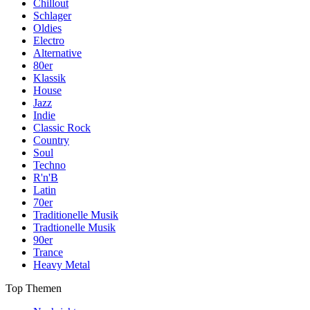
Chillout
Schlager
Oldies
Electro
Alternative
80er
Klassik
House
Jazz
Indie
Classic Rock
Country
Soul
Techno
R'n'B
Latin
70er
Traditionelle Musik
Tradtionelle Musik
90er
Trance
Heavy Metal
Top Themen