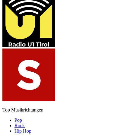
Top Musikrichtungen
Pop
Rock
Hip Hop