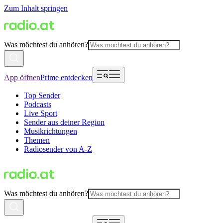
Zum Inhalt springen
Was möchtest du anhören?
App öffnen
Prime entdecken
Top Sender
Podcasts
Live Sport
Sender aus deiner Region
Musikrichtungen
Themen
Radiosender von A-Z
Was möchtest du anhören?