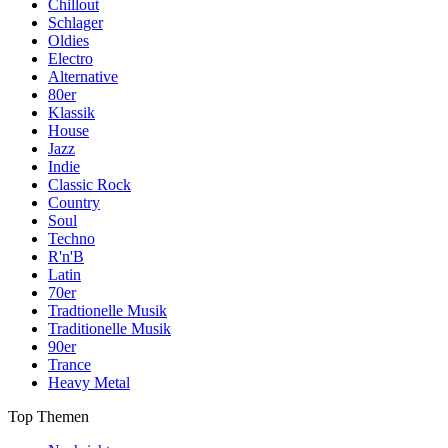
Chillout
Schlager
Oldies
Electro
Alternative
80er
Klassik
House
Jazz
Indie
Classic Rock
Country
Soul
Techno
R'n'B
Latin
70er
Tradtionelle Musik
Traditionelle Musik
90er
Trance
Heavy Metal
Top Themen