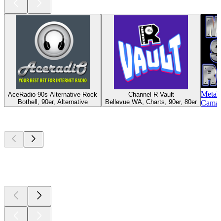
Metal
AceRadio-90s Alternative Rock
Channel R Vault
Bothell, 90er, Alternative
Bellevue WA, Charts, 90er, 80er
Camas
Top
Podcasts
Top
Podcasts
Top
Podcasts