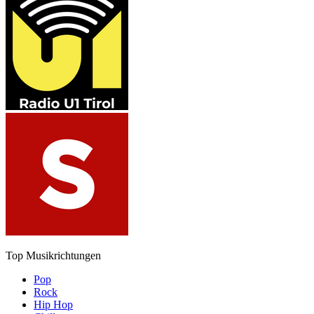
Top Musikrichtungen
Pop
Rock
Hip Hop