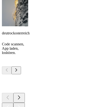
deutrockosterreich
Code scannen,
App laden,
loshören.
Top
Podcasts
Top
Podcasts
Top
Podcasts