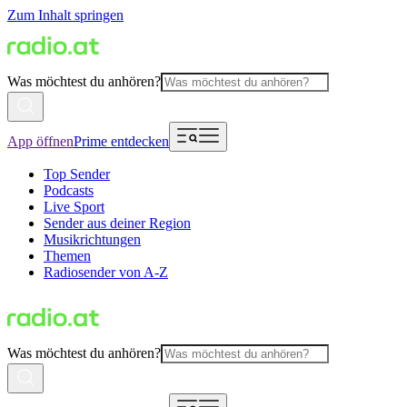
Zum Inhalt springen
Was möchtest du anhören?
App öffnen
Prime entdecken
Top Sender
Podcasts
Live Sport
Sender aus deiner Region
Musikrichtungen
Themen
Radiosender von A-Z
Was möchtest du anhören?