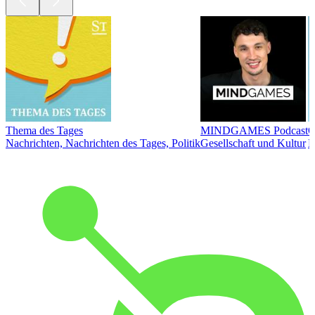
Thema des Tages
MINDGAMES Podcast
Ö
Nachrichten, Nachrichten des Tages, Politik
Gesellschaft und Kultur
N