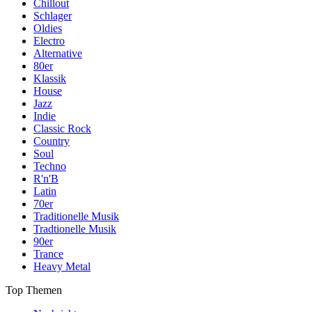
Chillout
Schlager
Oldies
Electro
Alternative
80er
Klassik
House
Jazz
Indie
Classic Rock
Country
Soul
Techno
R'n'B
Latin
70er
Traditionelle Musik
Tradtionelle Musik
90er
Trance
Heavy Metal
Top Themen