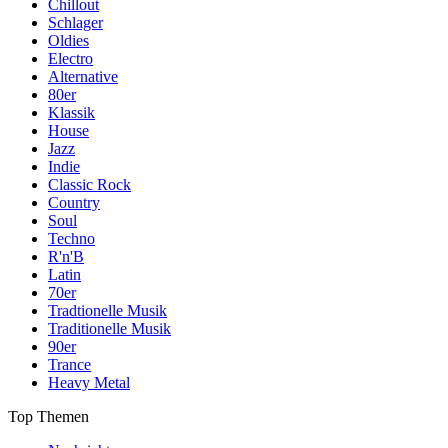
Chillout
Schlager
Oldies
Electro
Alternative
80er
Klassik
House
Jazz
Indie
Classic Rock
Country
Soul
Techno
R'n'B
Latin
70er
Tradtionelle Musik
Traditionelle Musik
90er
Trance
Heavy Metal
Top Themen