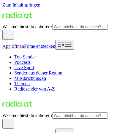
Zum Inhalt springen
Was möchtest du anhören?
App öffnen
Prime entdecken
Top Sender
Podcasts
Live Sport
Sender aus deiner Region
Musikrichtungen
Themen
Radiosender von A-Z
Was möchtest du anhören?