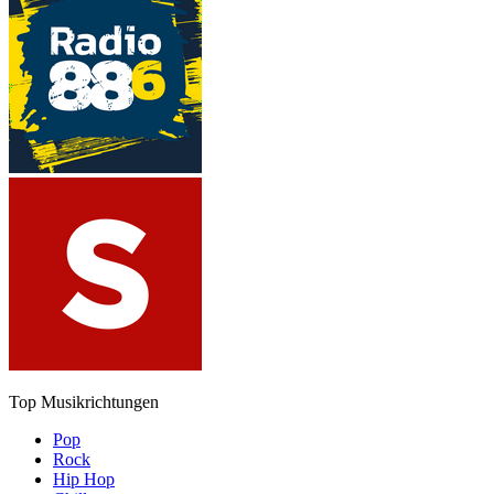
Top Musikrichtungen
Pop
Rock
Hip Hop