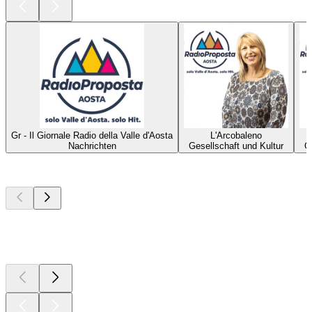
Gr - Il Giornale Radio della Valle d'Aosta
L'Arcobaleno
Nachrichten
Gesellschaft und Kultur
G
Top
Podcasts
Top
Podcasts
Top
Podcasts