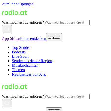
Zum Inhalt springen
Was möchtest du anhören?
App öffnen
Prime entdecken
Top Sender
Podcasts
Live Sport
Sender aus deiner Region
Musikrichtungen
Themen
Radiosender von A-Z
Was möchtest du anhören?