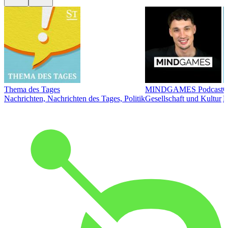
Thema des Tages
MINDGAMES Podcast
Ö
Nachrichten, Nachrichten des Tages, Politik
Gesellschaft und Kultur
N