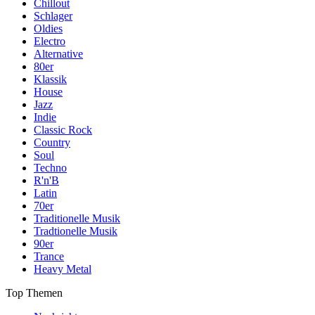
Chillout
Schlager
Oldies
Electro
Alternative
80er
Klassik
House
Jazz
Indie
Classic Rock
Country
Soul
Techno
R'n'B
Latin
70er
Traditionelle Musik
Tradtionelle Musik
90er
Trance
Heavy Metal
Top Themen