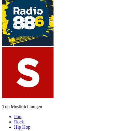
Top Musikrichtungen
Pop
Rock
Hip Hop