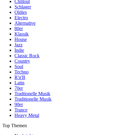
Chillout
Schlager
Oldies
Electro
Alternative
80er
Klassik
House
Jazz
Indie
Classic Rock
Country
Soul
Techno
R'n'B
Latin
70er
Tradtionelle Musik
Traditionelle Musik
90er
Trance
Heavy Metal
Top Themen