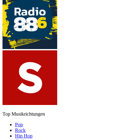
Top Musikrichtungen
Pop
Rock
Hip Hop