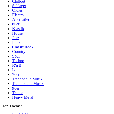
Chillout
Schlager
Oldies
Electro
Alternative
80er
Klassik
House
Jazz
Indie
Classic Rock
Country
Soul
Techno
R'n'B
Latin
70er
Tradtionelle Musik
Traditionelle Musik
90er
Trance
Heavy Metal
Top Themen