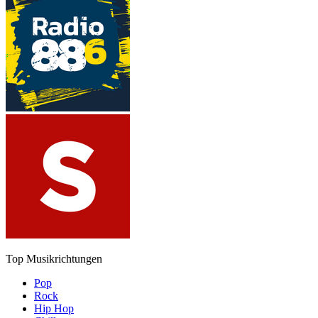
Top Musikrichtungen
Pop
Rock
Hip Hop