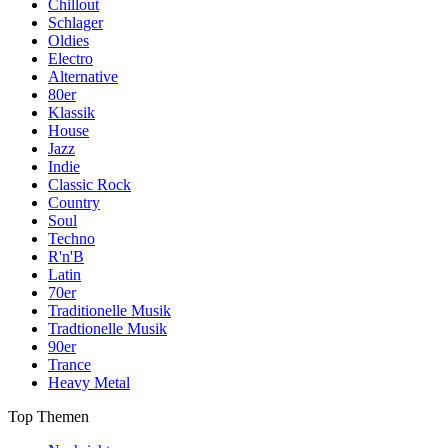
Chillout
Schlager
Oldies
Electro
Alternative
80er
Klassik
House
Jazz
Indie
Classic Rock
Country
Soul
Techno
R'n'B
Latin
70er
Traditionelle Musik
Tradtionelle Musik
90er
Trance
Heavy Metal
Top Themen