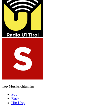
Top Musikrichtungen
Pop
Rock
Hip Hop