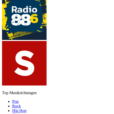
Top Musikrichtungen
Pop
Rock
Hip Hop