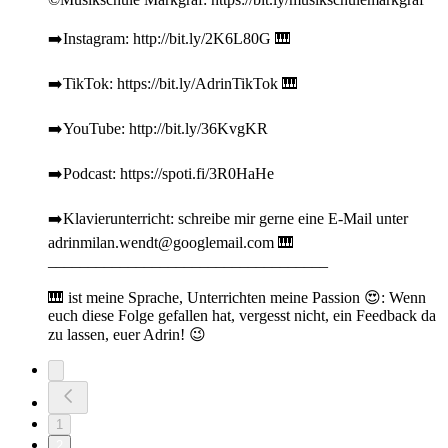
➡️Instagram: http://bit.ly/2K6L80G 🎹
➡️TikTok: https://bit.ly/AdrinTikTok 🎹
➡️YouTube: http://bit.ly/36KvgKR
➡️Podcast: https://spoti.fi/3R0HaHe
➡️Klavierunterricht: schreibe mir gerne eine E-Mail unter
adrinmilan.wendt@googlemail.com 🎹
___________________________________
🎹 ist meine Sprache, Unterrichten meine Passion 😍: Wenn
euch diese Folge gefallen hat, vergesst nicht, ein Feedback da
zu lassen, euer Adrin! 😉
1
2