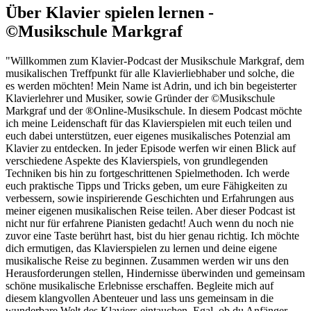
Über Klavier spielen lernen -
©Musikschule Markgraf
"Willkommen zum Klavier-Podcast der Musikschule Markgraf, dem
musikalischen Treffpunkt für alle Klavierliebhaber und solche, die
es werden möchten! Mein Name ist Adrin, und ich bin begeisterter
Klavierlehrer und Musiker, sowie Gründer der ©Musikschule
Markgraf und der ®Online-Musikschule. In diesem Podcast möchte
ich meine Leidenschaft für das Klavierspielen mit euch teilen und
euch dabei unterstützen, euer eigenes musikalisches Potenzial am
Klavier zu entdecken. In jeder Episode werfen wir einen Blick auf
verschiedene Aspekte des Klavierspiels, von grundlegenden
Techniken bis hin zu fortgeschrittenen Spielmethoden. Ich werde
euch praktische Tipps und Tricks geben, um eure Fähigkeiten zu
verbessern, sowie inspirierende Geschichten und Erfahrungen aus
meiner eigenen musikalischen Reise teilen. Aber dieser Podcast ist
nicht nur für erfahrene Pianisten gedacht! Auch wenn du noch nie
zuvor eine Taste berührt hast, bist du hier genau richtig. Ich möchte
dich ermutigen, das Klavierspielen zu lernen und deine eigene
musikalische Reise zu beginnen. Zusammen werden wir uns den
Herausforderungen stellen, Hindernisse überwinden und gemeinsam
schöne musikalische Erlebnisse erschaffen. Begleite mich auf
diesem klangvollen Abenteuer und lass uns gemeinsam in die
wunderbare Welt des Klaviers eintauchen. Egal, ob du Anfänger,