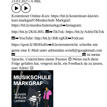
23.03.2025
|
6 Min.
Kostenloser Online-Kurs: https://bit.ly/kostenloser-klavier-
kurs-markgraf©Musikschule Markgraf:
https://bit.ly/musikschulemarkgraf➡️Instagram:
http://bit.ly/2K6L80G 🎹➡️TikTok: https://bit.ly/AdrinTikTok
🎹➡️YouTube: http://bit.ly/36KvgKR➡️Podcast:
https://spoti.fi/3R0HaHe➡️Klavierunterricht: schreibe mir
gerne eine E-Mail unter adrinmilan.wendt@googlemail.com
🎹___________________________________🎹 ist meine
Sprache, Unterrichten meine Passion 😍:Wenn euch diese
Folge gefallen hat, vergesst nicht, ein Feedback da zu lassen,
euer Adrin! 😉