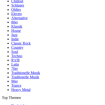
Chillout
Schlager
Oldies
Electro
Alternative
80er
Klassik
House
Jazz
Indie
Classic Rock
Country
Soul
Techno
R'n'B
Latin
70er
Traditionelle Musik
Tradtionelle Musik
90er
Trance
Heavy Metal
Top Themen