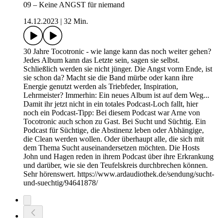
09 – Keine ANGST für niemand
14.12.2023
|
32 Min.
30 Jahre Tocotronic - wie lange kann das noch weiter gehen?
Jedes Album kann das Letzte sein, sagen sie selbst.
Schließlich werden sie nicht jünger. Die Angst vorm Ende, ist
sie schon da? Macht sie die Band mürbe oder kann ihre
Energie genutzt werden als Triebfeder, Inspiration,
Lehrmeister? Immerhin: Ein neues Album ist auf dem Weg...
Damit ihr jetzt nicht in ein totales Podcast-Loch fallt, hier
noch ein Podcast-Tipp: Bei diesem Podcast war Arne von
Tocotronic auch schon zu Gast. Bei Sucht und Süchtig. Ein
Podcast für Süchtige, die Abstinenz leben oder Abhängige,
die Clean werden wollen. Oder überhaupt alle, die sich mit
dem Thema Sucht auseinandersetzen möchten. Die Hosts
John und Hagen reden in ihrem Podcast über ihre Erkrankung
und darüber, wie sie den Teufelskreis durchbrechen können.
Sehr hörenswert. https://www.ardaudiothek.de/sendung/sucht-
und-suechtig/94641878/