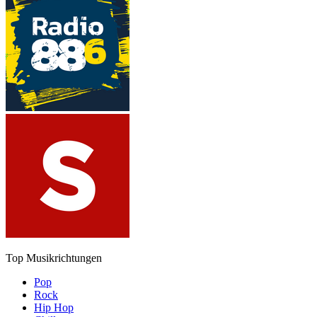
Top Musikrichtungen
Pop
Rock
Hip Hop