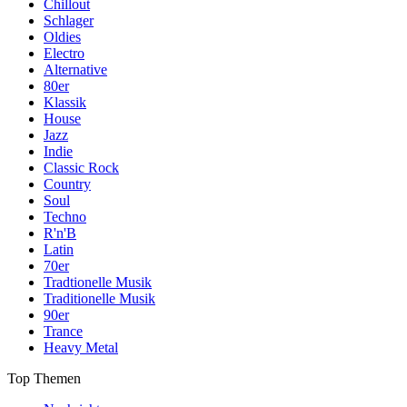
Chillout
Schlager
Oldies
Electro
Alternative
80er
Klassik
House
Jazz
Indie
Classic Rock
Country
Soul
Techno
R'n'B
Latin
70er
Tradtionelle Musik
Traditionelle Musik
90er
Trance
Heavy Metal
Top Themen