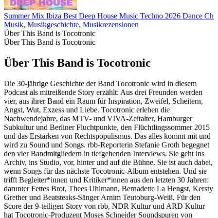
Summer Mix Ibiza Best Deep House Music Techno 2026 Dance Chil
Musik, Musikgeschichte, Musikrezensionen
Über This Band is Tocotronic
Über This Band is Tocotronic
Über This Band is Tocotronic
Die 30-jährige Geschichte der Band Tocotronic wird in diesem
Podcast als mitreißende Story erzählt: Aus drei Freunden werden
vier, aus ihrer Band ein Raum für Inspiration, Zweifel, Scheitern,
Angst, Wut, Exzess und Liebe. Tocotronic erleben die
Nachwendejahre, das MTV- und VIVA-Zeitalter, Hamburger
Subkultur und Berliner Fluchtpunkte, den Flüchtlingssommer 2015
und das Erstarken von Rechtspopulismus. Das alles kommt mit und
wird zu Sound und Songs. rbb-Reporterin Stefanie Groth begegnet
den vier Bandmitgliedern in tiefgehenden Interviews. Sie geht ins
Archiv, ins Studio, vor, hinter und auf die Bühne. Sie ist auch dabei,
wenn Songs für das nächste Tocotronic-Album entstehen. Und sie
trifft Begleiter*innen und Kritiker*innen aus den letzten 30 Jahren:
darunter Fettes Brot, Thees Uhlmann, Bernadette La Hengst, Kersty
Grether und Beatsteaks-Sänger Arnim Teutoburg-Weiß. Für den
Score der 9-teiligen Story von rbb, NDR Kultur und ARD Kultur
hat Tocotronic-Produzent Moses Schneider Soundspuren von