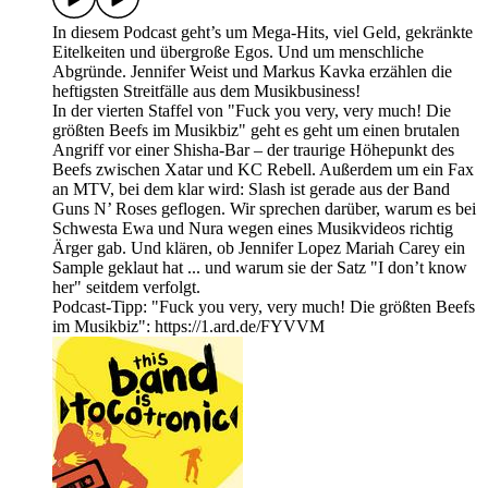
In diesem Podcast geht’s um Mega-Hits, viel Geld, gekränkte
Eitelkeiten und übergroße Egos. Und um menschliche
Abgründe. Jennifer Weist und Markus Kavka erzählen die
heftigsten Streitfälle aus dem Musikbusiness!
In der vierten Staffel von "Fuck you very, very much! Die
größten Beefs im Musikbiz" geht es geht um einen brutalen
Angriff vor einer Shisha-Bar – der traurige Höhepunkt des
Beefs zwischen Xatar und KC Rebell. Außerdem um ein Fax
an MTV, bei dem klar wird: Slash ist gerade aus der Band
Guns N’ Roses geflogen. Wir sprechen darüber, warum es bei
Schwesta Ewa und Nura wegen eines Musikvideos richtig
Ärger gab. Und klären, ob Jennifer Lopez Mariah Carey ein
Sample geklaut hat ... und warum sie der Satz "I don’t know
her" seitdem verfolgt.
Podcast-Tipp: "Fuck you very, very much! Die größten Beefs
im Musikbiz": https://1.ard.de/FYVVM