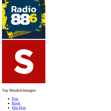
Top Musikrichtungen
Pop
Rock
Hip Hop