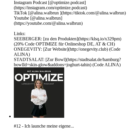
Instagram Podcast ⁠⁠⁠[@optimize.podcast⁠⁠⁠]
(https://instagram.com/optimize.podcast)
TikTok⁠⁠ ⁠⁠⁠⁠⁠⁠⁠[@alina.walbrun⁠⁠⁠⁠⁠⁠ ⁠⁠⁠](https://tiktok.com/@alina.walbrun)
Youtube ⁠⁠⁠⁠⁠⁠[@alina.walbrun⁠⁠⁠⁠⁠⁠]
(https://youtube.com/@alina.walbrun)
Links:
SEEBERGER: [zu den Produkten](https://klsq.io/x329pm)
(20% Code OPTIMIZE für Onlineshop DE, AT & CH)
ONEGEVITY: [Zur Website](http://onegevity.club) (Code
ALINA)
STADTSALAT: [Zur Bowl](https://stadtsalat.de/hamburg?
bowlId=skin-glow&addons=joghurt-tahin) (Code ALINA)
#12 - Ich launche meine eigene...