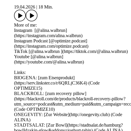
19.04.2026
|
18 Min.
More of me:
Instagram ⁠⁠⁠⁠⁠[@alina.walbrun⁠⁠⁠⁠⁠⁠⁠]
(https://instagram.com/alina.walbrun)
Instagram Podcast ⁠⁠⁠[@optimize.podcast⁠⁠⁠]
(https://instagram.com/optimize.podcast)
TikTok⁠⁠ ⁠⁠⁠⁠⁠⁠⁠[@alina.walbrun⁠⁠⁠⁠⁠⁠ ⁠⁠⁠](https://tiktok.com/@alina.walbrun)
Youtube ⁠⁠⁠⁠⁠⁠[@alina.walbrun⁠⁠⁠⁠⁠⁠]
(https://youtube.com/@alina.walbrun)
Links:
BIOGENA: [zum Eisenprodukt]
(https://serv.linkster.co/r/6QRLjC36K4) (Code
OPTIMIZE15)
BLACKROLL: [zum recovery pillow]
(https://blackroll.com/de/products/blackroll-recovery-pillow?
utm_source=podcast&utm_medium=paid&utm_campaign=reco
(Code OPTIMIZE10)
ONEGEVITY: [Zur Website](http://onegevity.club) (Code
ALINA)
STADTSALAT: [Zur Bowl](https://stadtsalat.de/hamburg?
bowlId=skin-glow&addons=joghurt-tahin) (Code ALINA)