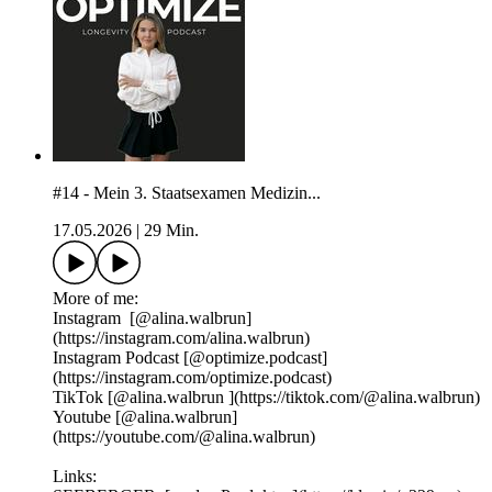
#14 - Mein 3. Staatsexamen Medizin...
17.05.2026
|
29 Min.
More of me:
Instagram ⁠⁠⁠⁠⁠[@alina.walbrun⁠⁠⁠⁠⁠⁠⁠]
(https://instagram.com/alina.walbrun)
Instagram Podcast ⁠⁠⁠[@optimize.podcast⁠⁠⁠]
(https://instagram.com/optimize.podcast)
TikTok⁠⁠ ⁠⁠⁠⁠⁠⁠⁠[@alina.walbrun⁠⁠⁠⁠⁠⁠ ⁠⁠⁠](https://tiktok.com/@alina.walbrun)
Youtube ⁠⁠⁠⁠⁠⁠[@alina.walbrun⁠⁠⁠⁠⁠⁠]
(https://youtube.com/@alina.walbrun)
Links: