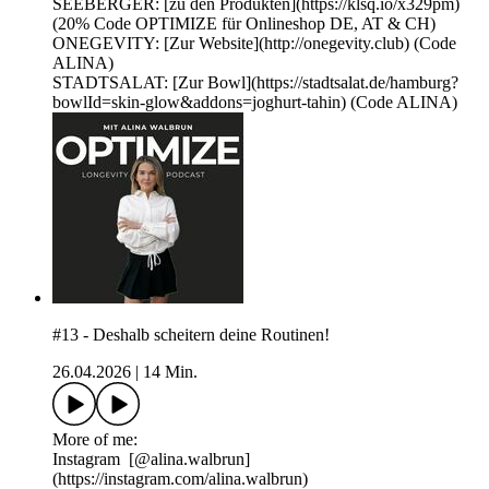
SEEBERGER: [zu den Produkten](https://klsq.io/x329pm)
(20% Code OPTIMIZE für Onlineshop DE, AT & CH)
ONEGEVITY: [Zur Website](http://onegevity.club) (Code
ALINA)
STADTSALAT: [Zur Bowl](https://stadtsalat.de/hamburg?
bowlId=skin-glow&addons=joghurt-tahin) (Code ALINA)
#13 - Deshalb scheitern deine Routinen!
26.04.2026
|
14 Min.
More of me:
Instagram ⁠⁠⁠⁠⁠[@alina.walbrun⁠⁠⁠⁠⁠⁠⁠]
(https://instagram.com/alina.walbrun)