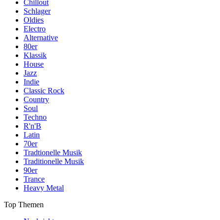
Chillout
Schlager
Oldies
Electro
Alternative
80er
Klassik
House
Jazz
Indie
Classic Rock
Country
Soul
Techno
R'n'B
Latin
70er
Tradtionelle Musik
Traditionelle Musik
90er
Trance
Heavy Metal
Top Themen