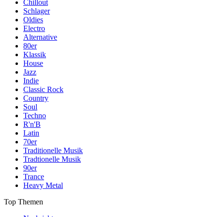
Chillout
Schlager
Oldies
Electro
Alternative
80er
Klassik
House
Jazz
Indie
Classic Rock
Country
Soul
Techno
R'n'B
Latin
70er
Traditionelle Musik
Tradtionelle Musik
90er
Trance
Heavy Metal
Top Themen