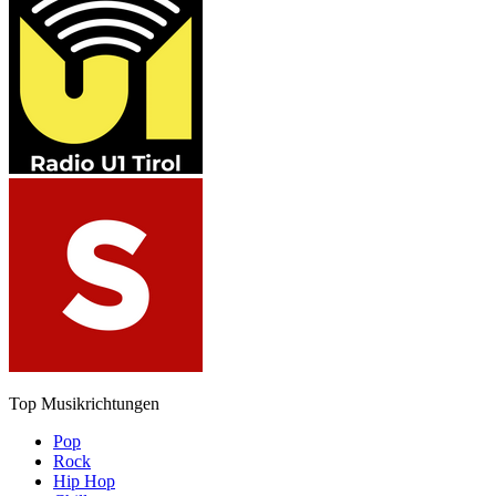
Top Musikrichtungen
Pop
Rock
Hip Hop