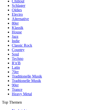
Chillout
Schlager
Oldies
Electro
Alternative
80er
Klassik
House
Jazz
Indie
Classic Rock
Country
Soul
Techno
R'n'B
Latin
70er
Traditionelle Musik
Tradtionelle Musik
90er
Trance
Heavy Metal
Top Themen