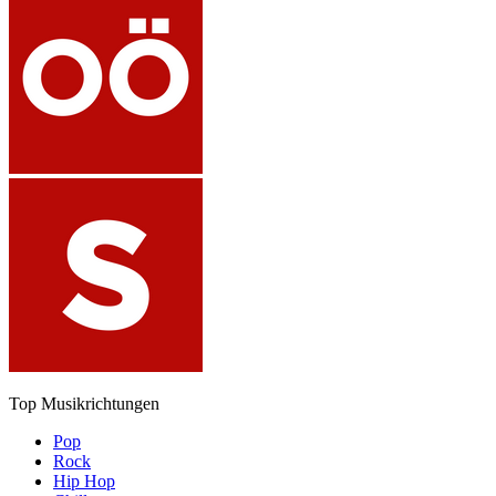
Top Musikrichtungen
Pop
Rock
Hip Hop