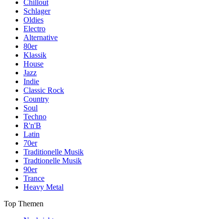
Chillout
Schlager
Oldies
Electro
Alternative
80er
Klassik
House
Jazz
Indie
Classic Rock
Country
Soul
Techno
R'n'B
Latin
70er
Traditionelle Musik
Tradtionelle Musik
90er
Trance
Heavy Metal
Top Themen