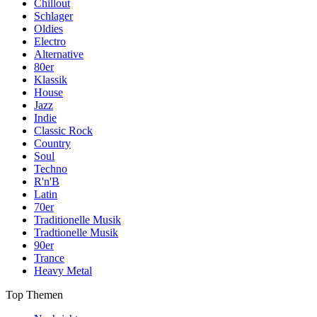
Chillout
Schlager
Oldies
Electro
Alternative
80er
Klassik
House
Jazz
Indie
Classic Rock
Country
Soul
Techno
R'n'B
Latin
70er
Traditionelle Musik
Tradtionelle Musik
90er
Trance
Heavy Metal
Top Themen