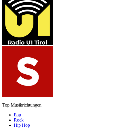
Top Musikrichtungen
Pop
Rock
Hip Hop