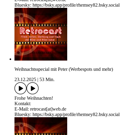
Bluesky: ⁠⁠⁠⁠⁠⁠⁠⁠⁠⁠⁠https://bsky.app/profile/rhemsey82.bsky.social
Weihnachtsspecial mit Peter (Werbespots und mehr)
23.12.2025
|
53 Min.
Frohe Weihnachten!
Kontakt:
E-Mail: retrocast[at]web.de
Bluesky: ⁠⁠⁠⁠⁠⁠⁠⁠⁠⁠⁠https://bsky.app/profile/rhemsey82.bsky.social