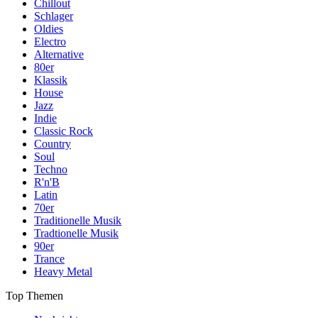
Chillout
Schlager
Oldies
Electro
Alternative
80er
Klassik
House
Jazz
Indie
Classic Rock
Country
Soul
Techno
R'n'B
Latin
70er
Traditionelle Musik
Tradtionelle Musik
90er
Trance
Heavy Metal
Top Themen