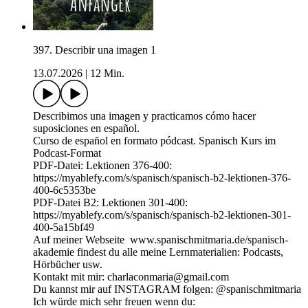
397. Describir una imagen 1
13.07.2026
|
12 Min.
Describimos una imagen y practicamos cómo hacer
suposiciones en español.
Curso de español en formato pódcast. Spanisch Kurs im
Podcast-Format
PDF-Datei: Lektionen 376-400:
https://myablefy.com/s/spanisch/spanisch-b2-lektionen-376-
400-6c5353be
PDF-Datei B2: Lektionen 301-400:
https://myablefy.com/s/spanisch/spanisch-b2-lektionen-301-
400-5a15bf49
Auf meiner Webseite www.spanischmitmaria.de/spanisch-
akademie findest du alle meine Lernmaterialien: Podcasts,
Hörbücher usw.
Kontakt mit mir: charlaconmaria@gmail.com
Du kannst mir auf INSTAGRAM folgen: ⁠⁠⁠⁠⁠⁠⁠⁠⁠⁠⁠⁠⁠⁠⁠⁠⁠⁠⁠⁠⁠⁠⁠⁠⁠⁠⁠⁠⁠⁠@spanischmitmaria⁠⁠⁠⁠⁠⁠⁠⁠⁠⁠⁠⁠⁠⁠⁠⁠⁠⁠⁠⁠⁠⁠⁠⁠⁠⁠⁠⁠⁠⁠
Ich würde mich sehr freuen wenn du: