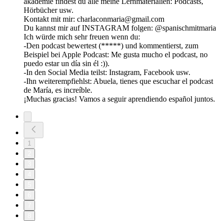
akademie findest du alle meine Lernmaterialien: Podcasts,
Hörbücher usw.
Kontakt mit mir: charlaconmaria@gmail.com
Du kannst mir auf INSTAGRAM folgen: ⁠⁠⁠⁠⁠⁠⁠⁠⁠⁠⁠⁠⁠⁠⁠⁠⁠⁠⁠⁠⁠⁠⁠⁠⁠⁠⁠⁠⁠⁠@spanischmitmaria⁠⁠⁠⁠⁠⁠⁠⁠⁠⁠⁠⁠⁠⁠⁠⁠⁠⁠⁠⁠⁠⁠⁠⁠⁠⁠⁠⁠⁠⁠
Ich würde mich sehr freuen wenn du:
-Den podcast bewertest (*****) und kommentierst, zum
Beispiel bei Apple Podcast: Me gusta mucho el podcast, no
puedo estar un día sin él :)).
-In den Social Media teilst: Instagram, Facebook usw.
-Ihn weiterempfiehlst: Abuela, tienes que escuchar el podcast
de María, es increíble.
¡Muchas gracias! Vamos a seguir aprendiendo español juntos.
1
2
3
4
5
6
7
8