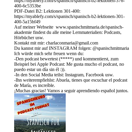
https://myablefy.com/s/spanisch/spanisch-b2-lektionen-376-
400-6c5353be
PDF-Datei B2: Lektionen 301-400:
https://myablefy.com/s/spanisch/spanisch-b2-lektionen-301-
400-5a15bf49
Auf meiner Webseite www.spanischmitmaria.de/spanisch-
akademie findest du alle meine Lernmaterialien: Podcasts,
Hörbücher usw.
Kontakt mit mir: charlaconmaria@gmail.com
Du kannst mir auf INSTAGRAM folgen: ⁠⁠⁠⁠⁠⁠⁠⁠⁠⁠⁠⁠⁠⁠⁠⁠⁠⁠⁠⁠⁠⁠⁠⁠⁠⁠⁠⁠⁠⁠@spanischmitmaria⁠⁠⁠⁠⁠⁠⁠⁠⁠⁠⁠⁠⁠⁠⁠⁠⁠⁠⁠⁠⁠⁠⁠⁠⁠⁠⁠⁠⁠⁠
Ich würde mich sehr freuen wenn du:
-Den podcast bewertest (*****) und kommentierst, zum
Beispiel bei Apple Podcast: Me gusta mucho el podcast, no
puedo estar un día sin él :)).
-In den Social Media teilst: Instagram, Facebook usw.
-Ihn weiterempfiehlst: Abuela, tienes que escuchar el podcast
de María, es increíble.
¡Muchas gracias! Vamos a seguir aprendiendo español juntos.