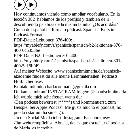
Hoy continuamos viendo cómo ampliar vocabulario. En la
lección 382 hablamos de los prefijos y también de ir
descubriendo palabras de la misma familia. ¿Os acordáis?
Curso de español en formato pódcast. Spanisch Kurs im
Podcast-Format
PDF-Datei: Lektionen 376-400:
https://myablefy.com/s/spanisch/spanisch-b2-lektionen-376-
400-6c5353be
PDF-Datei B2: Lektionen 301-400:
https://myablefy.com/s/spanisch/spanisch-b2-lektionen-301-
400-5a15bf49
Auf meiner Webseite www.spanischmitmaria.de/spanisch-
akademie findest du alle meine Lernmaterialien: Podcasts,
Hörbücher usw.
Kontakt mit mir: charlaconmaria@gmail.com
Du kannst mir auf INSTAGRAM folgen: ⁠⁠⁠⁠⁠⁠⁠⁠⁠⁠⁠⁠⁠⁠⁠⁠⁠⁠⁠⁠⁠⁠⁠⁠⁠⁠⁠⁠⁠⁠@spanischmitmaria⁠⁠⁠⁠⁠⁠⁠⁠⁠⁠⁠⁠⁠⁠⁠⁠⁠⁠⁠⁠⁠⁠⁠⁠⁠⁠⁠⁠⁠⁠
Ich würde mich sehr freuen wenn du:
-Den podcast bewertest (*****) und kommentierst, zum
Beispiel bei Apple Podcast: Me gusta mucho el podcast, no
puedo estar un día sin él :)).
-In den Social Media teilst: Instagram, Facebook usw.
-Ihn weiterempfiehlst: Abuela, tienes que escuchar el podcast
de María, es increíble.