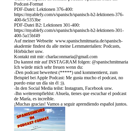
Podcast-Format
PDF-Datei: Lektionen 376-400:
https://myablefy.com/s/spanisch/spanisch-b2-lektionen-376-
400-6c5353be
PDF-Datei B2: Lektionen 301-400:
https://myablefy.com/s/spanisch/spanisch-b2-lektionen-301-
400-5a15bf49
Auf meiner Webseite www.spanischmitmaria.de/spanisch-
akademie findest du alle meine Lernmaterialien: Podcasts,
Hörbücher usw.
Kontakt mit mir: charlaconmaria@gmail.com
Du kannst mir auf INSTAGRAM folgen: ⁠⁠⁠⁠⁠⁠⁠⁠⁠⁠⁠⁠⁠⁠⁠⁠⁠⁠⁠⁠⁠⁠⁠⁠⁠⁠⁠⁠⁠⁠@spanischmitmaria⁠⁠⁠⁠⁠⁠⁠⁠⁠⁠⁠⁠⁠⁠⁠⁠⁠⁠⁠⁠⁠⁠⁠⁠⁠⁠⁠⁠⁠⁠
Ich würde mich sehr freuen wenn du:
-Den podcast bewertest (*****) und kommentierst, zum
Beispiel bei Apple Podcast: Me gusta mucho el podcast, no
puedo estar un día sin él :)).
-In den Social Media teilst: Instagram, Facebook usw.
-Ihn weiterempfiehlst: Abuela, tienes que escuchar el podcast
de María, es increíble.
¡Muchas gracias! Vamos a seguir aprendiendo español juntos.