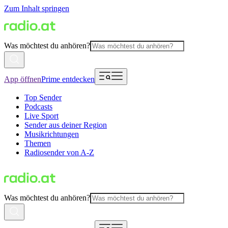
Zum Inhalt springen
Was möchtest du anhören?
App öffnen
Prime entdecken
Top Sender
Podcasts
Live Sport
Sender aus deiner Region
Musikrichtungen
Themen
Radiosender von A-Z
Was möchtest du anhören?