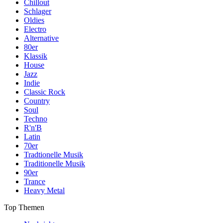
Chillout
Schlager
Oldies
Electro
Alternative
80er
Klassik
House
Jazz
Indie
Classic Rock
Country
Soul
Techno
R'n'B
Latin
70er
Tradtionelle Musik
Traditionelle Musik
90er
Trance
Heavy Metal
Top Themen