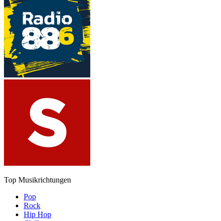
Top Musikrichtungen
Pop
Rock
Hip Hop