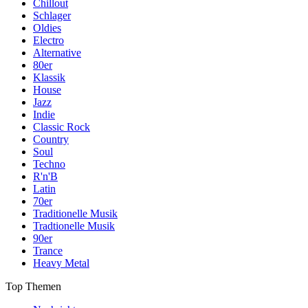
Chillout
Schlager
Oldies
Electro
Alternative
80er
Klassik
House
Jazz
Indie
Classic Rock
Country
Soul
Techno
R'n'B
Latin
70er
Traditionelle Musik
Tradtionelle Musik
90er
Trance
Heavy Metal
Top Themen