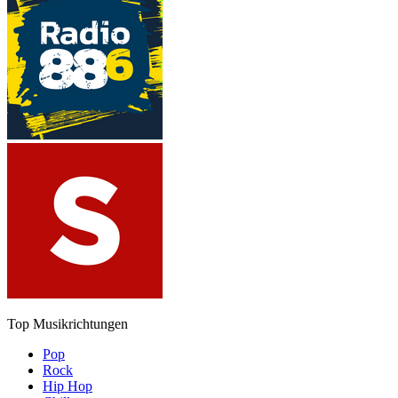
Top Musikrichtungen
Pop
Rock
Hip Hop