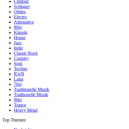
Chillout
Schlager
Oldies
Electro
Alternative
80er
Klassik
House
Jazz
Indie
Classic Rock
Country
Soul
Techno
R'n'B
Latin
70er
Traditionelle Musik
Tradtionelle Musik
90er
Trance
Heavy Metal
Top Themen