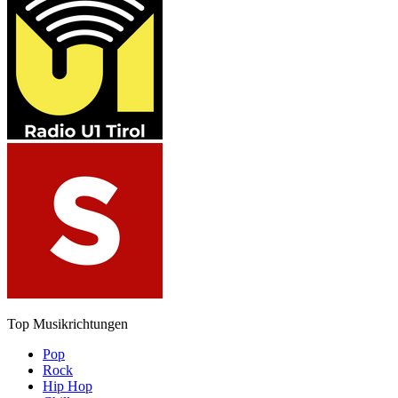
Top Musikrichtungen
Pop
Rock
Hip Hop