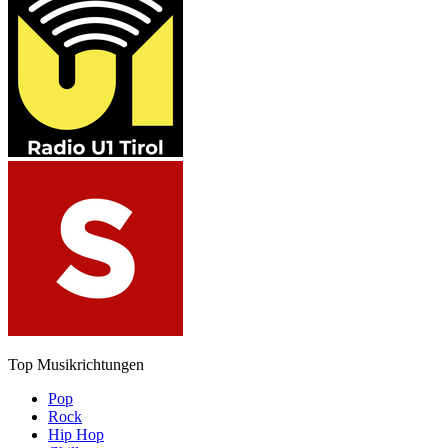
Top Musikrichtungen
Pop
Rock
Hip Hop