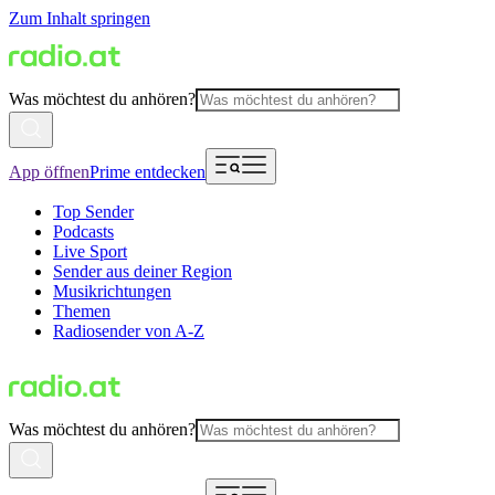
Zum Inhalt springen
Was möchtest du anhören?
App öffnen
Prime entdecken
Top Sender
Podcasts
Live Sport
Sender aus deiner Region
Musikrichtungen
Themen
Radiosender von A-Z
Was möchtest du anhören?