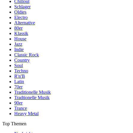
Chillout
Schlager
Oldies
Electro
Alternative
80er
Klassik
House
Jazz
Indie
Classic Rock
Country
Soul
Techno
R'n'B
Latin
70er
Traditionelle Musik
Tradtionelle Musik
90er
Trance
Heavy Metal
Top Themen