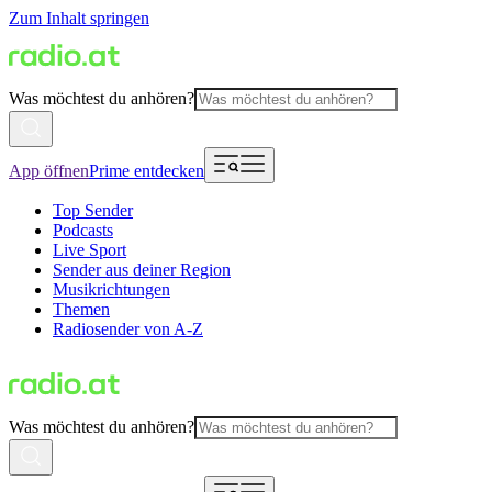
Zum Inhalt springen
Was möchtest du anhören?
App öffnen
Prime entdecken
Top Sender
Podcasts
Live Sport
Sender aus deiner Region
Musikrichtungen
Themen
Radiosender von A-Z
Was möchtest du anhören?