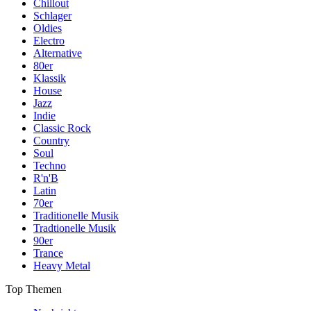
Chillout
Schlager
Oldies
Electro
Alternative
80er
Klassik
House
Jazz
Indie
Classic Rock
Country
Soul
Techno
R'n'B
Latin
70er
Traditionelle Musik
Tradtionelle Musik
90er
Trance
Heavy Metal
Top Themen