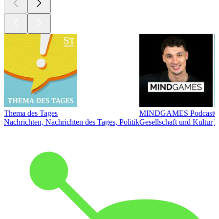
Thema des Tages
MINDGAMES Podcast
Ö
Nachrichten, Nachrichten des Tages, Politik
Gesellschaft und Kultur
N