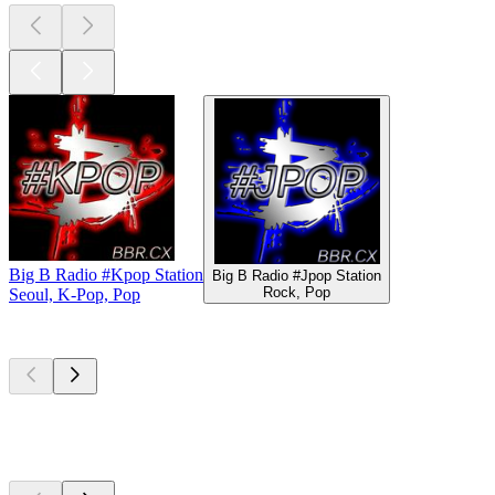
Big B Radio #Kpop Station
Big B Radio #Jpop Station
Rock, Pop
Seoul, K-Pop, Pop
Top
Podcasts
Top
Podcasts
Top
Podcasts