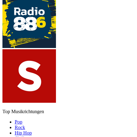
Top Musikrichtungen
Pop
Rock
Hip Hop