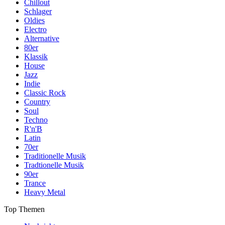
Chillout
Schlager
Oldies
Electro
Alternative
80er
Klassik
House
Jazz
Indie
Classic Rock
Country
Soul
Techno
R'n'B
Latin
70er
Traditionelle Musik
Tradtionelle Musik
90er
Trance
Heavy Metal
Top Themen