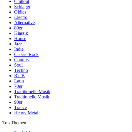
Chillout
Schlager
Oldies
Electro
Alternative
80er
Klassik
House
Jazz
Indie
Classic Rock
Country
Soul
Techno
R'n'B
Latin
70er
Traditionelle Musik
Tradtionelle Musik
90er
Trance
Heavy Metal
Top Themen