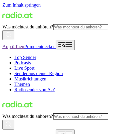
Zum Inhalt springen
Was möchtest du anhören?
App öffnen
Prime entdecken
Top Sender
Podcasts
Live Sport
Sender aus deiner Region
Musikrichtungen
Themen
Radiosender von A-Z
Was möchtest du anhören?