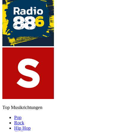
Top Musikrichtungen
Pop
Rock
Hip Hop