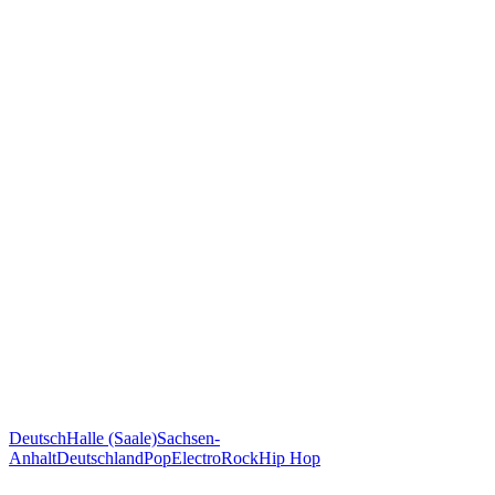
Deutsch
Halle (Saale)
Sachsen-
Anhalt
Deutschland
Pop
Electro
Rock
Hip Hop