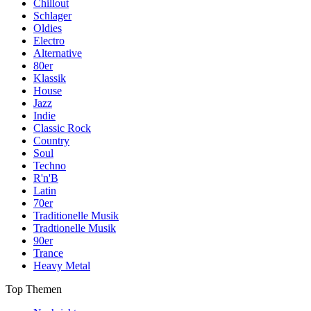
Chillout
Schlager
Oldies
Electro
Alternative
80er
Klassik
House
Jazz
Indie
Classic Rock
Country
Soul
Techno
R'n'B
Latin
70er
Traditionelle Musik
Tradtionelle Musik
90er
Trance
Heavy Metal
Top Themen