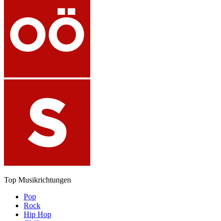
Top Musikrichtungen
Pop
Rock
Hip Hop