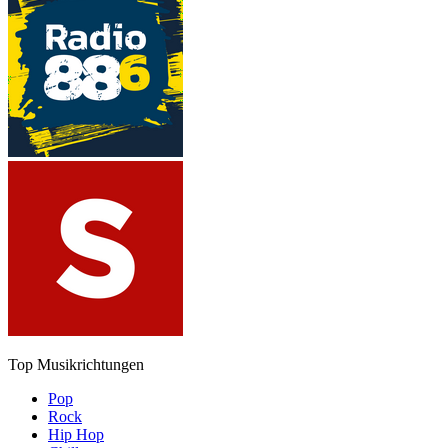
Top Musikrichtungen
Pop
Rock
Hip Hop