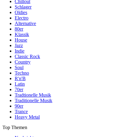
Chillout
Schlager
Oldies
Electro
Alternative
80er
Klassik
House
Jazz
Indie
Classic Rock
Country
Soul
Techno
R'n'B
Latin
70er
Tradtionelle Musik
Traditionelle Musik
90er
Trance
Heavy Metal
Top Themen