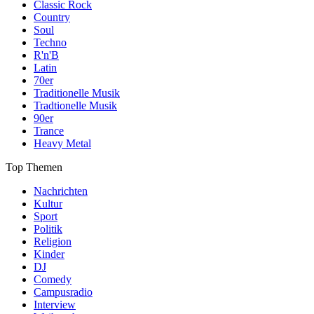
Classic Rock
Country
Soul
Techno
R'n'B
Latin
70er
Traditionelle Musik
Tradtionelle Musik
90er
Trance
Heavy Metal
Top Themen
Nachrichten
Kultur
Sport
Politik
Religion
Kinder
DJ
Comedy
Campusradio
Interview