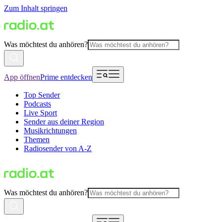
Zum Inhalt springen
Was möchtest du anhören?
App öffnen
Prime entdecken
Top Sender
Podcasts
Live Sport
Sender aus deiner Region
Musikrichtungen
Themen
Radiosender von A-Z
Was möchtest du anhören?