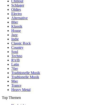
Chillout
Schlager
Oldies
Electro
Alternative
80er
Klassik
House
Jazz
Indie
Classic Rock
Country
Soul
Techno
R'n'B
Latin
70er
Traditionelle Musik
Tradtionelle Musik
90er
Trance
Heavy Metal
Top Themen