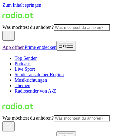
Zum Inhalt springen
Was möchtest du anhören?
App öffnen
Prime entdecken
Top Sender
Podcasts
Live Sport
Sender aus deiner Region
Musikrichtungen
Themen
Radiosender von A-Z
Was möchtest du anhören?