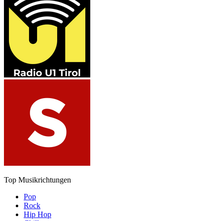
Top Musikrichtungen
Pop
Rock
Hip Hop