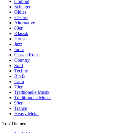
Chillout
Schlager
Oldies
Electro
Alternative
80er
Klassik
House
Jazz
Indie
Classic Rock
Country
Soul
Techno
R'n'B
Latin
70er
Tradtionelle Musik
Traditionelle Musik
90er
Trance
Heavy Metal
Top Themen