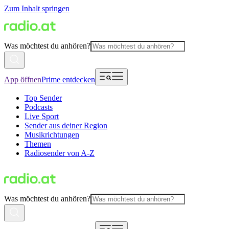
Zum Inhalt springen
Was möchtest du anhören?
App öffnen
Prime entdecken
Top Sender
Podcasts
Live Sport
Sender aus deiner Region
Musikrichtungen
Themen
Radiosender von A-Z
Was möchtest du anhören?