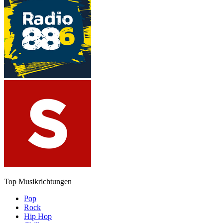
Top Musikrichtungen
Pop
Rock
Hip Hop