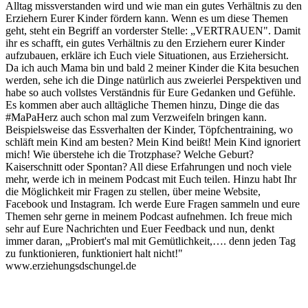
Alltag missverstanden wird und wie man ein gutes Verhältnis zu den
Erziehern Eurer Kinder fördern kann. Wenn es um diese Themen
geht, steht ein Begriff an vorderster Stelle: „VERTRAUEN". Damit
ihr es schafft, ein gutes Verhältnis zu den Erziehern eurer Kinder
aufzubauen, erkläre ich Euch viele Situationen, aus Erziehersicht.
Da ich auch Mama bin und bald 2 meiner Kinder die Kita besuchen
werden, sehe ich die Dinge natürlich aus zweierlei Perspektiven und
habe so auch vollstes Verständnis für Eure Gedanken und Gefühle.
Es kommen aber auch alltägliche Themen hinzu, Dinge die das
#MaPaHerz auch schon mal zum Verzweifeln bringen kann.
Beispielsweise das Essverhalten der Kinder, Töpfchentraining, wo
schläft mein Kind am besten? Mein Kind beißt! Mein Kind ignoriert
mich! Wie überstehe ich die Trotzphase? Welche Geburt?
Kaiserschnitt oder Spontan? All diese Erfahrungen und noch viele
mehr, werde ich in meinem Podcast mit Euch teilen. Hinzu habt Ihr
die Möglichkeit mir Fragen zu stellen, über meine Website,
Facebook und Instagram. Ich werde Eure Fragen sammeln und eure
Themen sehr gerne in meinem Podcast aufnehmen. Ich freue mich
sehr auf Eure Nachrichten und Euer Feedback und nun, denkt
immer daran, „Probiert's mal mit Gemütlichkeit,…. denn jeden Tag
zu funktionieren, funktioniert halt nicht!"
www.erziehungsdschungel.de
Podcast-Website