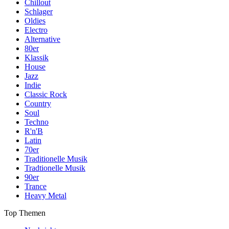
Chillout
Schlager
Oldies
Electro
Alternative
80er
Klassik
House
Jazz
Indie
Classic Rock
Country
Soul
Techno
R'n'B
Latin
70er
Traditionelle Musik
Tradtionelle Musik
90er
Trance
Heavy Metal
Top Themen