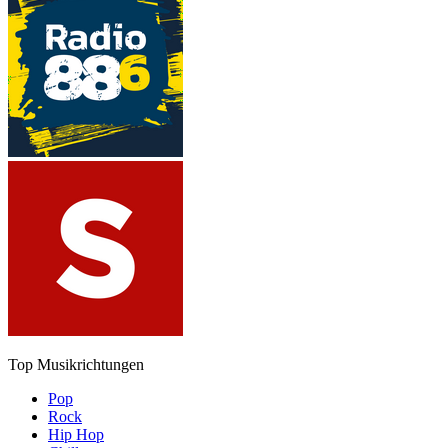
Top Musikrichtungen
Pop
Rock
Hip Hop