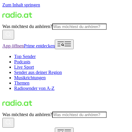
Zum Inhalt springen
Was möchtest du anhören?
App öffnen
Prime entdecken
Top Sender
Podcasts
Live Sport
Sender aus deiner Region
Musikrichtungen
Themen
Radiosender von A-Z
Was möchtest du anhören?