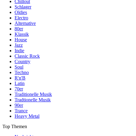
Chillout
Schlager
Oldies
Electro
Alternative
80er
Klassik
House
Jazz
Indie
Classic Rock
Country
Soul
Techno
R'n'B
Latin
70er
Traditionelle Musik
Tradtionelle Musik
90er
Trance
Heavy Metal
Top Themen