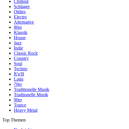
Chillout
Schlager
Oldies
Electro
Alternative
80er
Klassik
House
Jazz
Indie
Classic Rock
Country
Soul
Techno
R'n'B
Latin
70er
Traditionelle Musik
Tradtionelle Musik
90er
Trance
Heavy Metal
Top Themen