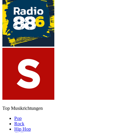
Top Musikrichtungen
Pop
Rock
Hip Hop