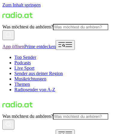
Zum Inhalt springen
Was möchtest du anhören?
App öffnen
Prime entdecken
Top Sender
Podcasts
Live Sport
Sender aus deiner Region
Musikrichtungen
Themen
Radiosender von A-Z
Was möchtest du anhören?