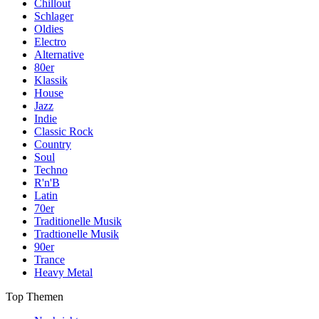
Chillout
Schlager
Oldies
Electro
Alternative
80er
Klassik
House
Jazz
Indie
Classic Rock
Country
Soul
Techno
R'n'B
Latin
70er
Traditionelle Musik
Tradtionelle Musik
90er
Trance
Heavy Metal
Top Themen