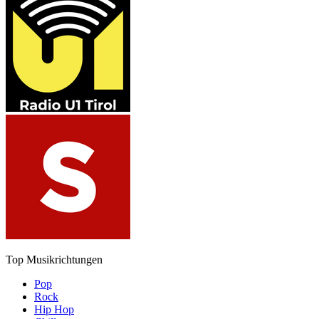
Top Musikrichtungen
Pop
Rock
Hip Hop