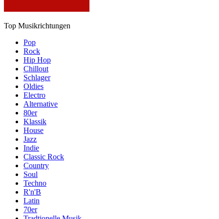
Top Musikrichtungen
Pop
Rock
Hip Hop
Chillout
Schlager
Oldies
Electro
Alternative
80er
Klassik
House
Jazz
Indie
Classic Rock
Country
Soul
Techno
R'n'B
Latin
70er
Tradtionelle Musik