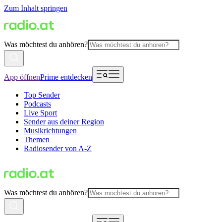
Zum Inhalt springen
Was möchtest du anhören?
App öffnen
Prime entdecken
Top Sender
Podcasts
Live Sport
Sender aus deiner Region
Musikrichtungen
Themen
Radiosender von A-Z
Was möchtest du anhören?