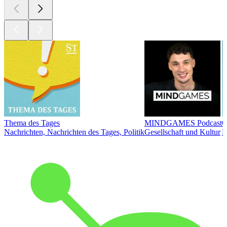
Thema des Tages
MINDGAMES Podcast
Ö
Nachrichten, Nachrichten des Tages, Politik
Gesellschaft und Kultur
N