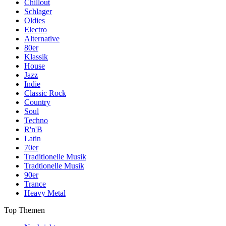
Chillout
Schlager
Oldies
Electro
Alternative
80er
Klassik
House
Jazz
Indie
Classic Rock
Country
Soul
Techno
R'n'B
Latin
70er
Traditionelle Musik
Tradtionelle Musik
90er
Trance
Heavy Metal
Top Themen