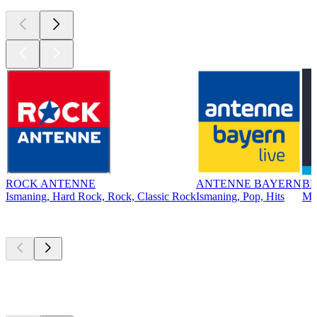
ROCK ANTENNE
ANTENNE BAYERN
BR
Ismaning, Hard Rock, Rock, Classic Rock
Ismaning, Pop, Hits
Mü
Top
Podcasts
Top
Podcasts
Top
Podcasts