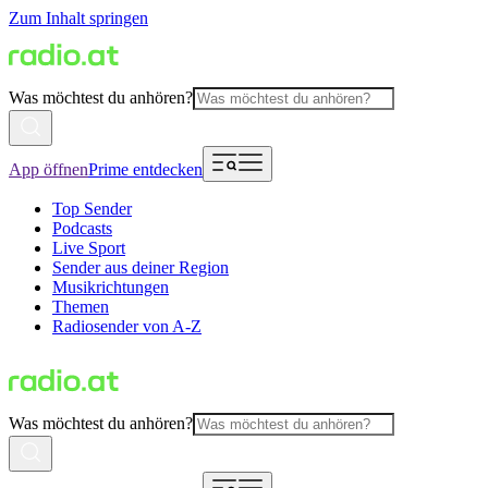
Zum Inhalt springen
Was möchtest du anhören?
App öffnen
Prime entdecken
Top Sender
Podcasts
Live Sport
Sender aus deiner Region
Musikrichtungen
Themen
Radiosender von A-Z
Was möchtest du anhören?