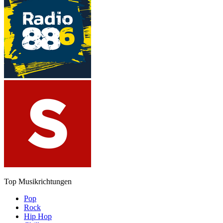
Top Musikrichtungen
Pop
Rock
Hip Hop