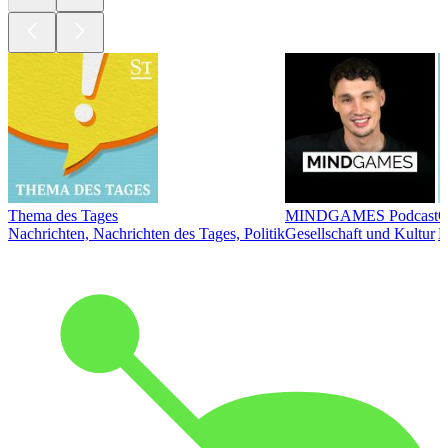
Thema des Tages
MINDGAMES Podcast
Ö
Nachrichten, Nachrichten des Tages, Politik
Gesellschaft und Kultur
N