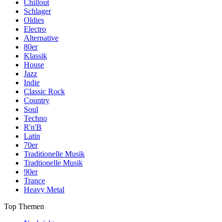
Chillout
Schlager
Oldies
Electro
Alternative
80er
Klassik
House
Jazz
Indie
Classic Rock
Country
Soul
Techno
R'n'B
Latin
70er
Traditionelle Musik
Tradtionelle Musik
90er
Trance
Heavy Metal
Top Themen