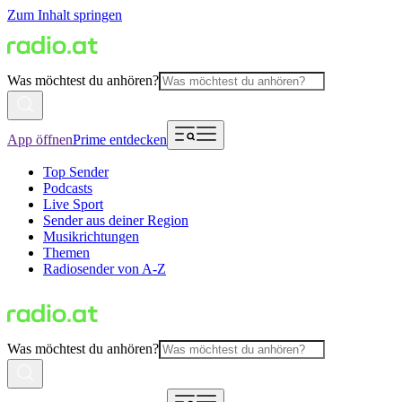
Zum Inhalt springen
Was möchtest du anhören?
App öffnen
Prime entdecken
Top Sender
Podcasts
Live Sport
Sender aus deiner Region
Musikrichtungen
Themen
Radiosender von A-Z
Was möchtest du anhören?