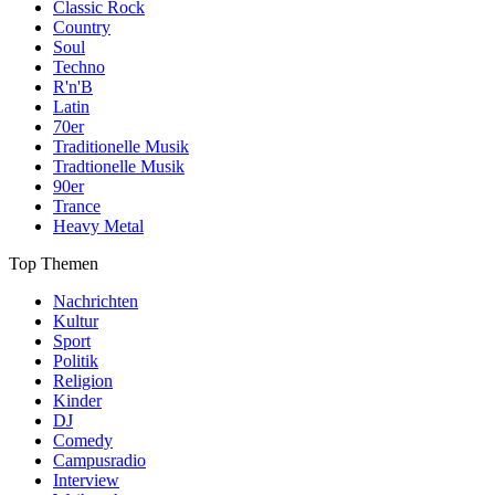
Classic Rock
Country
Soul
Techno
R'n'B
Latin
70er
Traditionelle Musik
Tradtionelle Musik
90er
Trance
Heavy Metal
Top Themen
Nachrichten
Kultur
Sport
Politik
Religion
Kinder
DJ
Comedy
Campusradio
Interview