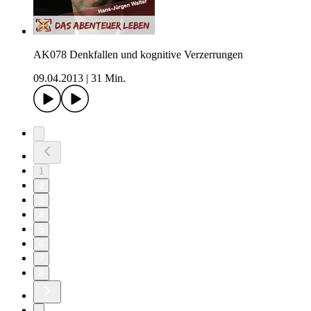
AK078 Denkfallen und kognitive Verzerrungen
09.04.2013
|
31 Min.
1
2
3
4
5
6
7
8