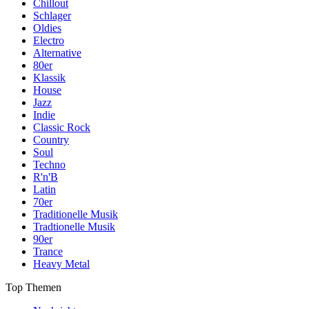
Chillout
Schlager
Oldies
Electro
Alternative
80er
Klassik
House
Jazz
Indie
Classic Rock
Country
Soul
Techno
R'n'B
Latin
70er
Traditionelle Musik
Tradtionelle Musik
90er
Trance
Heavy Metal
Top Themen