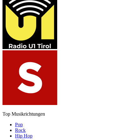
Top Musikrichtungen
Pop
Rock
Hip Hop