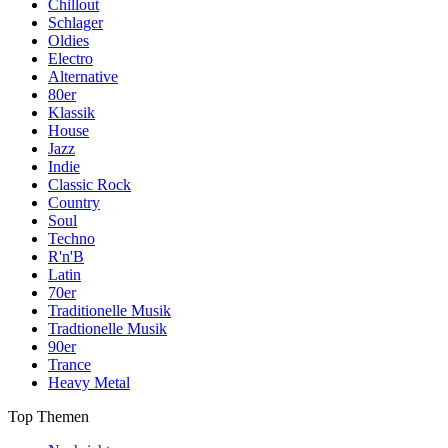
Chillout
Schlager
Oldies
Electro
Alternative
80er
Klassik
House
Jazz
Indie
Classic Rock
Country
Soul
Techno
R'n'B
Latin
70er
Traditionelle Musik
Tradtionelle Musik
90er
Trance
Heavy Metal
Top Themen