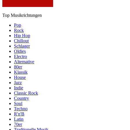
Top Musikrichtungen
Pop
Rock
Hip Hop
Chillout
Schlager
Oldies
Electro
Alternative
80er
Klassik
House
Jazz
Indie
Classic Rock
Country
Soul
Techno
R'n'B
Latin
70er
Tradtionelle Musik