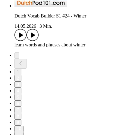
Dutch Vocab Builder S1 #24 - Winter
14.05.2026
|
3 Min.
learn words and phrases about winter
1
2
3
4
5
6
7
8
9
10