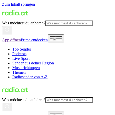
Zum Inhalt springen
Was möchtest du anhören?
App öffnen
Prime entdecken
Top Sender
Podcasts
Live Sport
Sender aus deiner Region
Musikrichtungen
Themen
Radiosender von A-Z
Was möchtest du anhören?