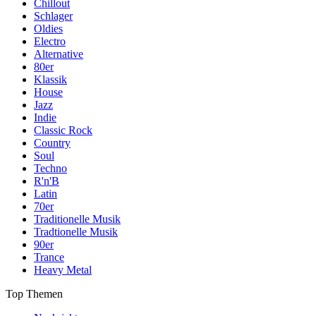
Chillout
Schlager
Oldies
Electro
Alternative
80er
Klassik
House
Jazz
Indie
Classic Rock
Country
Soul
Techno
R'n'B
Latin
70er
Traditionelle Musik
Tradtionelle Musik
90er
Trance
Heavy Metal
Top Themen