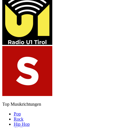
Top Musikrichtungen
Pop
Rock
Hip Hop