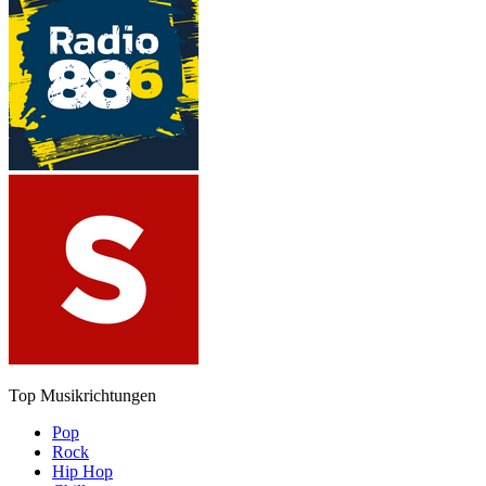
Top Musikrichtungen
Pop
Rock
Hip Hop