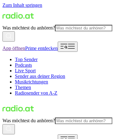
Zum Inhalt springen
Was möchtest du anhören?
App öffnen
Prime entdecken
Top Sender
Podcasts
Live Sport
Sender aus deiner Region
Musikrichtungen
Themen
Radiosender von A-Z
Was möchtest du anhören?