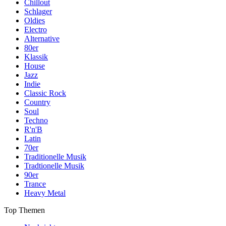
Chillout
Schlager
Oldies
Electro
Alternative
80er
Klassik
House
Jazz
Indie
Classic Rock
Country
Soul
Techno
R'n'B
Latin
70er
Traditionelle Musik
Tradtionelle Musik
90er
Trance
Heavy Metal
Top Themen