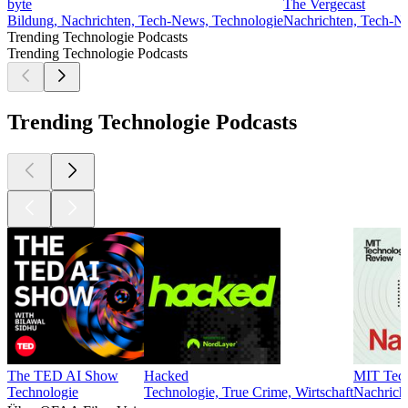
byte
The Vergecast
Bildung, Nachrichten, Tech-News, Technologie
Nachrichten, Tech-N
Trending Technologie Podcasts
Trending Technologie Podcasts
Trending Technologie Podcasts
The TED AI Show
Hacked
MIT Tech
Technologie
Technologie, True Crime, Wirtschaft
Nachrich