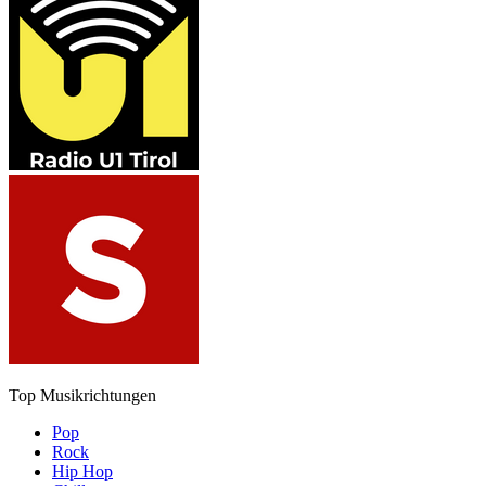
Top Musikrichtungen
Pop
Rock
Hip Hop