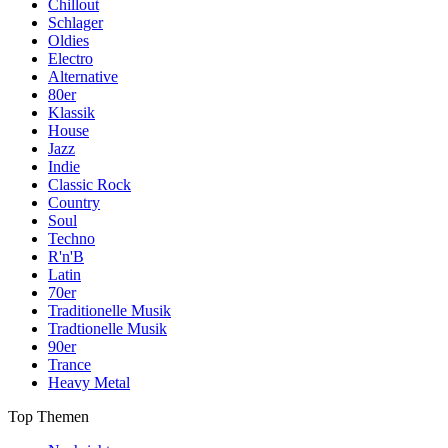
Chillout
Schlager
Oldies
Electro
Alternative
80er
Klassik
House
Jazz
Indie
Classic Rock
Country
Soul
Techno
R'n'B
Latin
70er
Traditionelle Musik
Tradtionelle Musik
90er
Trance
Heavy Metal
Top Themen