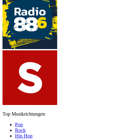
Top Musikrichtungen
Pop
Rock
Hip Hop