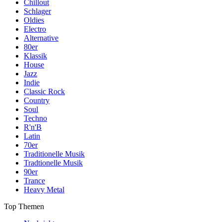
Chillout
Schlager
Oldies
Electro
Alternative
80er
Klassik
House
Jazz
Indie
Classic Rock
Country
Soul
Techno
R'n'B
Latin
70er
Traditionelle Musik
Tradtionelle Musik
90er
Trance
Heavy Metal
Top Themen